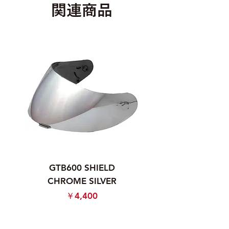
関連商品
GTB600 SHIELD
GTB600 SHIELD
CHROME SILVER
CHROME RAINB
価格
￥4,400