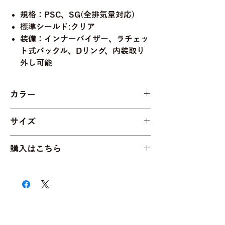
規格：PSC、SG(全排気量対応)
標準シールド:クリア
装備：インナーバイザー、ラチェッ
ト式バックル、Dリング、内装取り
外し可能
カラー
WHITE
サイズ
M(55～56cm)
購入はこちら
L(57～58cm)
XL(58～60cm)
HATOYAonline