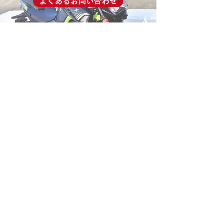
よくあるお問い合わせ
​ASTONE HELMET-JP
アストンバイクヘルメット
国内輸入総代理
株式会社はとや
​EC事業部
〒362-0074
埼玉県上尾市春日2-11-22
https://www.astone-helmets-
jp.com/
サポート
よくある質問
お問い合わせ