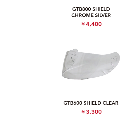
GTB800 SHIELD
CHROME SILVER
価格
￥4,400
GTB600 SHIELD CLEAR
価格
￥3,300