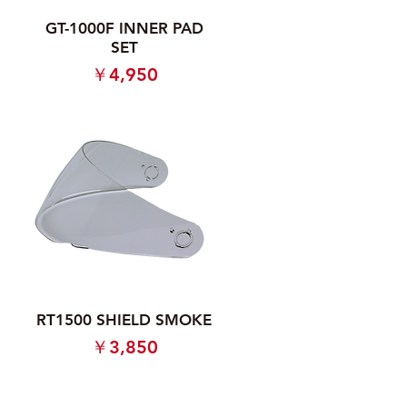
GT-1000F INNER PAD
SET
価格
￥4,950
RT1500 SHIELD SMOKE
価格
￥3,850