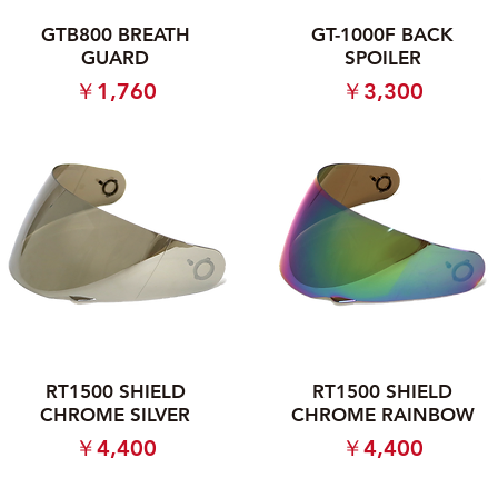
GTB800 BREATH
GT-1000F BACK
GUARD
SPOILER
価格
価格
￥1,760
￥3,300
RT1500 SHIELD
RT1500 SHIELD
CHROME SILVER
CHROME RAINBOW
価格
価格
￥4,400
￥4,400