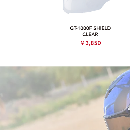
GT-1000F SHIELD
CLEAR
価格
￥3,850