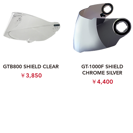
GTB800 SHIELD CLEAR
GT-1000F SHIELD
CHROME SILVER
価格
￥3,850
価格
￥4,400