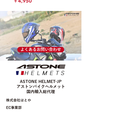
価格
￥4,950
よくあるお問い合わせ
​ASTONE HELMET-JP
アストンバイクヘルメット
国内輸入総代理
株式会社はとや
​EC事業部
〒362-0074